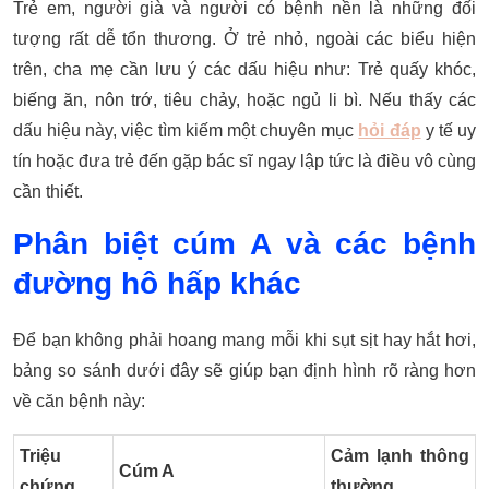
Trẻ em, người già và người có bệnh nền là những đối
tượng rất dễ tổn thương. Ở trẻ nhỏ, ngoài các biểu hiện
trên, cha mẹ cần lưu ý các dấu hiệu như: Trẻ quấy khóc,
biếng ăn, nôn trớ, tiêu chảy, hoặc ngủ li bì. Nếu thấy các
dấu hiệu này, việc tìm kiếm một chuyên mục
hỏi đáp
y tế uy
tín hoặc đưa trẻ đến gặp bác sĩ ngay lập tức là điều vô cùng
cần thiết.
Phân biệt cúm A và các bệnh
đường hô hấp khác
Để bạn không phải hoang mang mỗi khi sụt sịt hay hắt hơi,
bảng so sánh dưới đây sẽ giúp bạn định hình rõ ràng hơn
về căn bệnh này:
Triệu
Cảm lạnh thông
Cúm A
chứng
thường