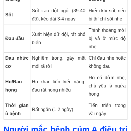
Sốt cao đột ngột (39-40
Hiếm khi sốt, nếu
Sốt
độ), kéo dài 3-4 ngày
bị thì chỉ sốt nhẹ
Thỉnh thoảng mới
Xuất hiện dữ dội, rất phổ
Đau đầu
bị và ở mức độ
biến
nhẹ
Đau nhức
Nghiêm trọng, gây mệt
Chỉ đau nhẹ hoặc
cơ
mỏi rã rời
không đau
Ho có đờm nhẹ,
Ho/Đau
Ho khan tiến triển nặng,
chủ yếu là ngứa
họng
đau rát họng nhiều
họng
Thời gian
Tiến triển trong
Rất ngắn (1-2 ngày)
ủ bệnh
vài ngày
Người mắc bệnh cúm A điều trị