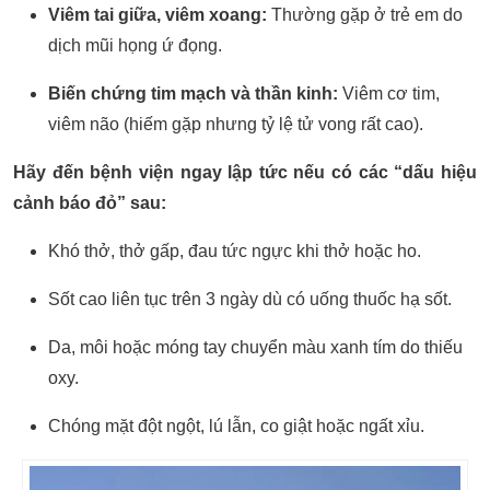
Viêm tai giữa, viêm xoang:
Thường gặp ở trẻ em do
dịch mũi họng ứ đọng.
Biến chứng tim mạch và thần kinh:
Viêm cơ tim,
viêm não (hiếm gặp nhưng tỷ lệ tử vong rất cao).
Hãy đến bệnh viện ngay lập tức nếu có các “dấu hiệu
cảnh báo đỏ” sau:
Khó thở, thở gấp, đau tức ngực khi thở hoặc ho.
Sốt cao liên tục trên 3 ngày dù có uống thuốc hạ sốt.
Da, môi hoặc móng tay chuyển màu xanh tím do thiếu
oxy.
Chóng mặt đột ngột, lú lẫn, co giật hoặc ngất xỉu.