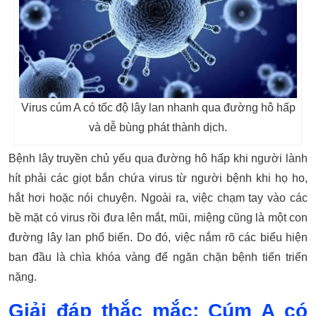
Virus cúm A có tốc độ lây lan nhanh qua đường hô hấp
và dễ bùng phát thành dịch.
Bệnh lây truyền chủ yếu qua đường hô hấp khi người lành
hít phải các giọt bắn chứa virus từ người bệnh khi họ ho,
hắt hơi hoặc nói chuyện. Ngoài ra, việc chạm tay vào các
bề mặt có virus rồi đưa lên mắt, mũi, miệng cũng là một con
đường lây lan phổ biến. Do đó, việc nắm rõ các biểu hiện
ban đầu là chìa khóa vàng để ngăn chặn bệnh tiến triển
nặng.
Giải đáp thắc mắc: Cúm A có