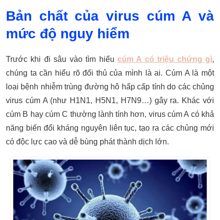
Bản chất của virus cúm A và
mức độ nguy hiểm
Trước khi đi sâu vào tìm hiểu
cúm A có triệu chứng gì
,
chúng ta cần hiểu rõ đối thủ của mình là ai. Cúm A là một
loại bệnh nhiễm trùng đường hô hấp cấp tính do các chủng
virus cúm A (như H1N1, H5N1, H7N9…) gây ra. Khác với
cúm B hay cúm C thường lành tính hơn, virus cúm A có khả
năng biến đổi kháng nguyên liên tục, tạo ra các chủng mới
có độc lực cao và dễ bùng phát thành dịch lớn.