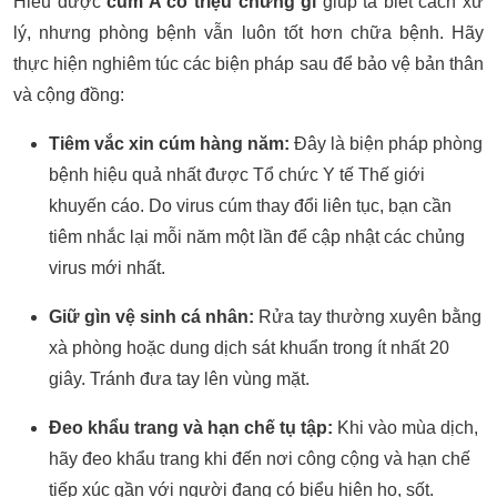
Hiểu được
cúm A có triệu chứng gì
giúp ta biết cách xử
lý, nhưng phòng bệnh vẫn luôn tốt hơn chữa bệnh. Hãy
thực hiện nghiêm túc các biện pháp sau để bảo vệ bản thân
và cộng đồng:
Tiêm vắc xin cúm hàng năm:
Đây là biện pháp phòng
bệnh hiệu quả nhất được Tổ chức Y tế Thế giới
khuyến cáo. Do virus cúm thay đổi liên tục, bạn cần
tiêm nhắc lại mỗi năm một lần để cập nhật các chủng
virus mới nhất.
Giữ gìn vệ sinh cá nhân:
Rửa tay thường xuyên bằng
xà phòng hoặc dung dịch sát khuẩn trong ít nhất 20
giây. Tránh đưa tay lên vùng mặt.
Đeo khẩu trang và hạn chế tụ tập:
Khi vào mùa dịch,
hãy đeo khẩu trang khi đến nơi công cộng và hạn chế
tiếp xúc gần với người đang có biểu hiện ho, sốt.