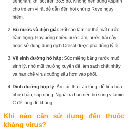
tiếng/lần) khi sốt trên 38.5 độ. Không nên dùng Aspirin
cho trẻ em vì rất dễ dẫn đến hội chứng Reye nguy
hiểm.
Bù nước và điện giải:
Sốt cao làm cơ thể mất nước
trầm trọng. Hãy uống nhiều nước ấm, nước trái cây
hoặc sử dụng dung dịch Oresol được pha đúng tỷ lệ.
Vệ sinh đường hô hấp:
Súc miệng bằng nước muối
sinh lý, nhỏ mũi thường xuyên để làm sạch chất nhầy
và hạn chế virus xuống sâu hơn vào phổi.
Dinh dưỡng hợp lý:
Ăn các thức ăn lỏng, dễ tiêu hóa
như cháo, súp nóng. Ngoài ra bạn nên bổ sung vitamin
C để tăng đề kháng.
Khi nào cần sử dụng đến thuốc
kháng virus?