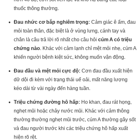
thuốc thông thường.
Đau nhức cơ bắp nghiêm trọng:
Cảm giác ê ẩm, đau
mỏi toàn thân, đặc biệt là ở vùng lưng, cánh tay và
chân là câu trả lời rõ nhất cho câu hỏi
cúm A có triệu
chứng nào
. Khác với cảm lạnh chỉ mệt mỏi nhẹ, cúm A
khiến người bệnh kiệt sức, không muốn vận động.
Đau đầu và mệt mỏi cực độ:
Cơn đau đầu xuất hiện
dữ dội đi kèm với trạng thái uể oải, mất năng lượng
kéo dài từ vài ngày đến hàng tuần.
Triệu chứng đường hô hấp:
Ho khan, đau rát họng,
nghẹt mũi hoặc chảy nước mũi. Khác với cảm thông
thường thường nghẹt mũi trước, cúm A thường gây sốt
và đau người trước khi các triệu chứng hô hấp xuất
hiện rõ rệt.