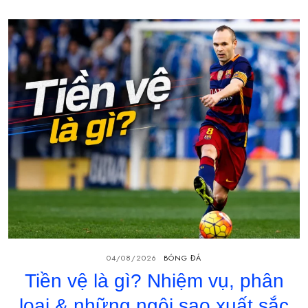
04/08/2026
BÓNG ĐÁ
Tiền vệ là gì? Nhiệm vụ, phân
loại & những ngôi sao xuất sắc