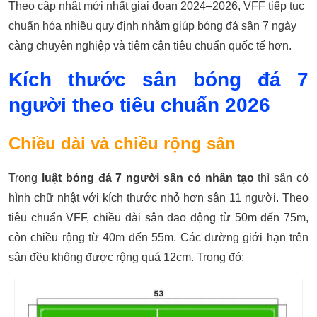
Theo cập nhật mới nhất giai đoạn 2024–2026, VFF tiếp tục
chuẩn hóa nhiều quy định nhằm giúp bóng đá sân 7 ngày
càng chuyên nghiệp và tiệm cận tiêu chuẩn quốc tế hơn.
Kích thước sân bóng đá 7
người theo tiêu chuẩn 2026
Chiều dài và chiều rộng sân
Trong
luật bóng đá 7 người sân cỏ nhân tạo
thì sân có
hình chữ nhật với kích thước nhỏ hơn sân 11 người. Theo
tiêu chuẩn VFF, chiều dài sân dao động từ 50m đến 75m,
còn chiều rộng từ 40m đến 55m. Các đường giới hạn trên
sân đều không được rộng quá 12cm. Trong đó: