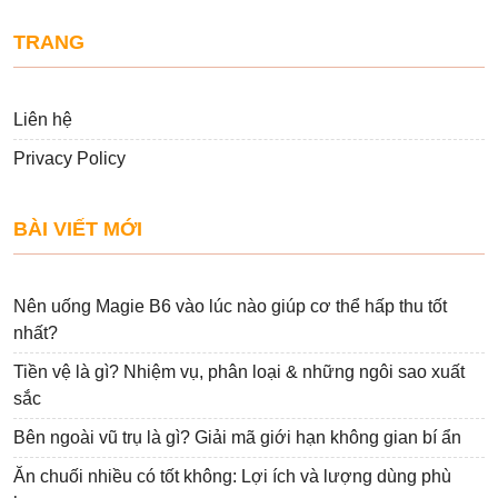
TRANG
Liên hệ
Privacy Policy
BÀI VIẾT MỚI
Nên uống Magie B6 vào lúc nào giúp cơ thể hấp thu tốt
nhất?
Tiền vệ là gì? Nhiệm vụ, phân loại & những ngôi sao xuất
sắc
Bên ngoài vũ trụ là gì? Giải mã giới hạn không gian bí ẩn
Ăn chuối nhiều có tốt không: Lợi ích và lượng dùng phù