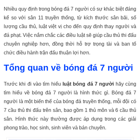
Nhiều quy định trong bóng đá 7 người có sự khác biệt đáng
kể so với sân 11 truyền thống, từ kích thước sân bãi, số
lượng cầu thủ, luật việt vị cho đến quy định thay người và
đá phạt. Việc nắm chắc các điều luật sẽ giúp cầu thủ thi đấu
chuyên nghiệp hơn, đồng thời hỗ trợ trọng tài và ban tổ
chức điều hành trận đấu thuận lợi hơn.
Tổng quan về bóng đá 7 người
Trước khi đi vào tìm hiểu
luật bóng đá 7 người
hãy cùng
tìm hiểu về bóng đá 7 người là hình thức gì. Bóng đá 7
người là một biến thể của bóng đá truyền thống, mỗi đội có
7 cầu thủ thi đấu trên sân, bao gồm 1 thủ môn và 6 cầu thủ
sân. Hình thức này thường được áp dụng trong các giải
phong trào, học sinh, sinh viên và bán chuyên.