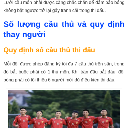
Lưới cầu môn phải được căng chắc chắn để đảm bảo bóng
không bật ngược trở lại gây tranh cãi trong thi đấu.
Số lượng cầu thủ và quy định
thay người
Quy định số cầu thủ thi đấu
Mỗi đội được phép đăng ký tối đa 7 cầu thủ trên sân, trong
đó bắt buộc phải có 1 thủ môn. Khi trận đấu bắt đầu, đội
bóng phải có tối thiểu 6 người mới đủ điều kiện thi đấu.