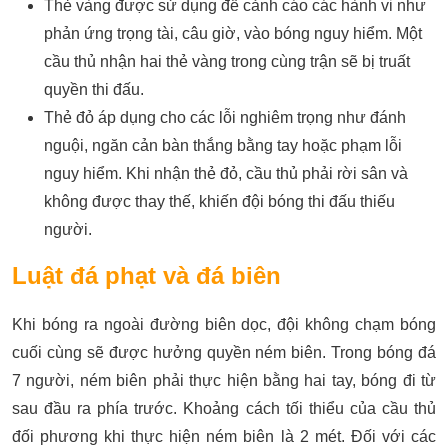
Thẻ vàng được sử dụng để cảnh cáo các hành vi như
phản ứng trọng tài, câu giờ, vào bóng nguy hiểm. Một
cầu thủ nhận hai thẻ vàng trong cùng trận sẽ bị truất
quyền thi đấu.
Thẻ đỏ áp dụng cho các lỗi nghiêm trọng như đánh
nguội, ngăn cản bàn thắng bằng tay hoặc phạm lỗi
nguy hiểm. Khi nhận thẻ đỏ, cầu thủ phải rời sân và
không được thay thế, khiến đội bóng thi đấu thiếu
người.
Luật đá phạt và đá biên
Khi bóng ra ngoài đường biên dọc, đội không chạm bóng
cuối cùng sẽ được hưởng quyền ném biên. Trong bóng đá
7 người, ném biên phải thực hiện bằng hai tay, bóng đi từ
sau đầu ra phía trước. Khoảng cách tối thiểu của cầu thủ
đối phương khi thực hiện ném biên là 2 mét. Đối với các