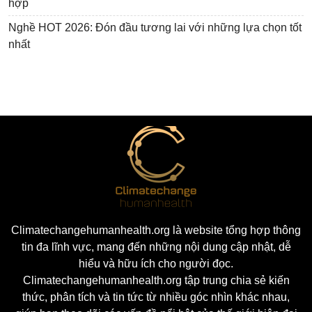
hợp
Nghề HOT 2026: Đón đầu tương lai với những lựa chọn tốt
nhất
Climatechangehumanhealth.org là website tổng hợp thông
tin đa lĩnh vực, mang đến những nội dung cập nhật, dễ
hiểu và hữu ích cho người đọc.
Climatechangehumanhealth.org tập trung chia sẻ kiến
thức, phân tích và tin tức từ nhiều góc nhìn khác nhau,