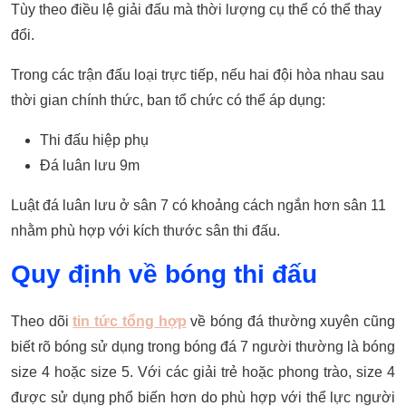
Tùy theo điều lệ giải đấu mà thời lượng cụ thể có thể thay
đổi.
Trong các trận đấu loại trực tiếp, nếu hai đội hòa nhau sau
thời gian chính thức, ban tổ chức có thể áp dụng:
Thi đấu hiệp phụ
Đá luân lưu 9m
Luật đá luân lưu ở sân 7 có khoảng cách ngắn hơn sân 11
nhằm phù hợp với kích thước sân thi đấu.
Quy định về bóng thi đấu
Theo dõi
tin tức tổng hợp
về bóng đá thường xuyên cũng
biết rõ bóng sử dụng trong bóng đá 7 người thường là bóng
size 4 hoặc size 5. Với các giải trẻ hoặc phong trào, size 4
được sử dụng phổ biến hơn do phù hợp với thể lực người