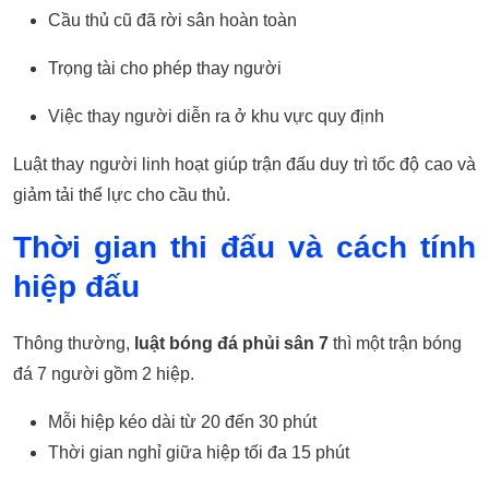
Cầu thủ cũ đã rời sân hoàn toàn
Trọng tài cho phép thay người
Việc thay người diễn ra ở khu vực quy định
Luật thay người linh hoạt giúp trận đấu duy trì tốc độ cao và
giảm tải thể lực cho cầu thủ.
Thời gian thi đấu và cách tính
hiệp đấu
Thông thường,
luật bóng đá phủi sân 7
thì một trận bóng
đá 7 người gồm 2 hiệp.
Mỗi hiệp kéo dài từ 20 đến 30 phút
Thời gian nghỉ giữa hiệp tối đa 15 phút