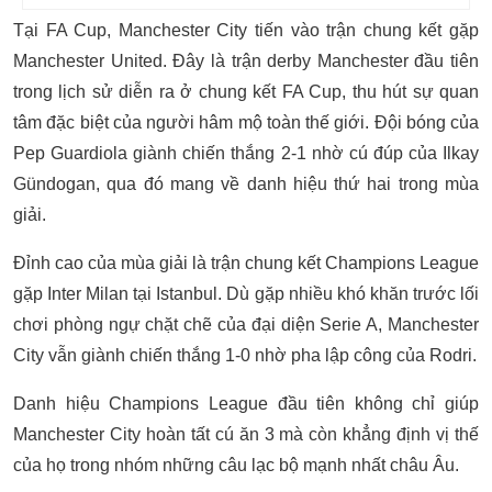
Tại FA Cup, Manchester City tiến vào trận chung kết gặp
Manchester United. Đây là trận derby Manchester đầu tiên
trong lịch sử diễn ra ở chung kết FA Cup, thu hút sự quan
tâm đặc biệt của người hâm mộ toàn thế giới. Đội bóng của
Pep Guardiola giành chiến thắng 2-1 nhờ cú đúp của Ilkay
Gündogan, qua đó mang về danh hiệu thứ hai trong mùa
giải.
Đỉnh cao của mùa giải là trận chung kết Champions League
gặp Inter Milan tại Istanbul. Dù gặp nhiều khó khăn trước lối
chơi phòng ngự chặt chẽ của đại diện Serie A, Manchester
City vẫn giành chiến thắng 1-0 nhờ pha lập công của Rodri.
Danh hiệu Champions League đầu tiên không chỉ giúp
Manchester City hoàn tất cú ăn 3 mà còn khẳng định vị thế
của họ trong nhóm những câu lạc bộ mạnh nhất châu Âu.