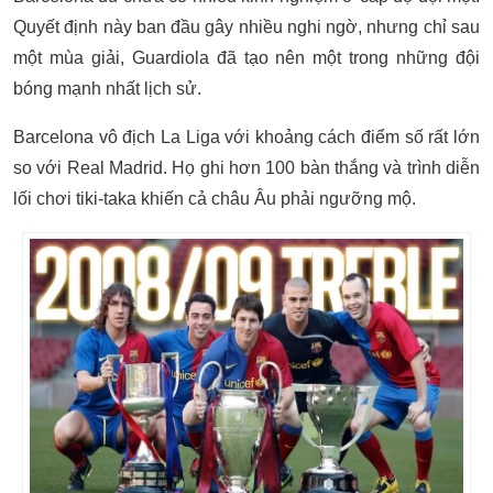
Quyết định này ban đầu gây nhiều nghi ngờ, nhưng chỉ sau
một mùa giải, Guardiola đã tạo nên một trong những đội
bóng mạnh nhất lịch sử.
Barcelona vô địch La Liga với khoảng cách điểm số rất lớn
so với Real Madrid. Họ ghi hơn 100 bàn thắng và trình diễn
lối chơi tiki-taka khiến cả châu Âu phải ngưỡng mộ.