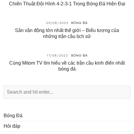
Chiến Thuật Đội Hình 4-2-3-1 Trong Bóng Đá Hiện Đại
05/08/2025
BÓNG ĐÁ
Sân vận động lớn nhất thế giới – Biểu tượng của
những trận cầu lịch sử
11/08/2022
BÓNG ĐÁ
Cùng Mitom TV tìm hiểu về các trận cầu kinh điển nhất
bóng đá
Bóng Đá
Hỏi đáp