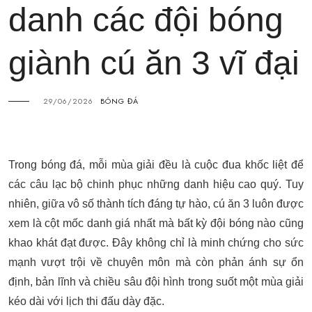
danh các đội bóng
giành cú ăn 3 vĩ đại
29/06/2026
BÓNG ĐÁ
Trong bóng đá, mỗi mùa giải đều là cuộc đua khốc liệt để
các câu lạc bộ chinh phục những danh hiệu cao quý. Tuy
nhiên, giữa vô số thành tích đáng tự hào, cú ăn 3 luôn được
xem là cột mốc danh giá nhất mà bất kỳ đội bóng nào cũng
khao khát đạt được. Đây không chỉ là minh chứng cho sức
mạnh vượt trội về chuyên môn mà còn phản ánh sự ổn
định, bản lĩnh và chiều sâu đội hình trong suốt một mùa giải
kéo dài với lịch thi đấu dày đặc.