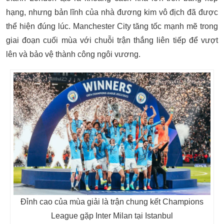
hạng, nhưng bản lĩnh của nhà đương kim vô địch đã được
thể hiện đúng lúc. Manchester City tăng tốc mạnh mẽ trong
giai đoạn cuối mùa với chuỗi trận thắng liên tiếp để vượt
lên và bảo vệ thành công ngôi vương.
Đỉnh cao của mùa giải là trận chung kết Champions
League gặp Inter Milan tại Istanbul