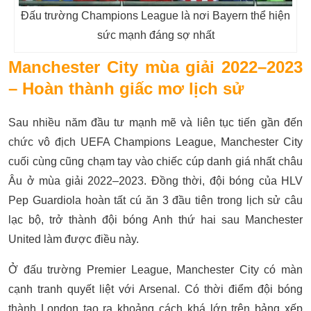
Đấu trường Champions League là nơi Bayern thể hiện
sức mạnh đáng sợ nhất
Manchester City mùa giải 2022–2023
– Hoàn thành giấc mơ lịch sử
Sau nhiều năm đầu tư mạnh mẽ và liên tục tiến gần đến
chức vô địch UEFA Champions League, Manchester City
cuối cùng cũng chạm tay vào chiếc cúp danh giá nhất châu
Âu ở mùa giải 2022–2023. Đồng thời, đội bóng của HLV
Pep Guardiola hoàn tất cú ăn 3 đầu tiên trong lịch sử câu
lạc bộ, trở thành đội bóng Anh thứ hai sau Manchester
United làm được điều này.
Ở đấu trường Premier League, Manchester City có màn
cạnh tranh quyết liệt với Arsenal. Có thời điểm đội bóng
thành London tạo ra khoảng cách khá lớn trên bảng xếp