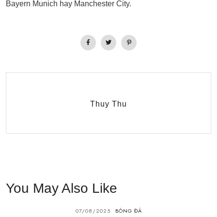
Bayern Munich hay Manchester City.
Thuy Thu
You May Also Like
07/08/2025
BÓNG ĐÁ