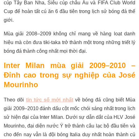
cúp Tây Ban Nha, Siêu cúp châu Âu và FIFA Club World
Cup để hoàn tất cú ăn 6 đầu tiên trong lịch sử bóng đá thế
giới.
Mùa giải 2008–2009 không chỉ mang về hàng loạt danh
hiệu mà còn đưa tiki-taka trở thành một trong những triết lý
bóng đá thành công nhất mọi thời đại.
Inter Milan mùa giải 2009–2010 –
Đỉnh cao trong sự nghiệp của José
Mourinho
Theo dõi
tin tức số mới nhất
về bóng đá cũng biết Mùa
giải 2009–2010 đánh dấu cột mốc chói sáng nhất trong lịch
sử hiện đại của Inter Milan. Dưới sự dẫn dắt của HLV José
Mourinho, đại diện nước Ý trở thành câu lạc bộ đầu tiên và
cho đến nay vẫn là đội bóng Italia duy nhất hoàn thành cú