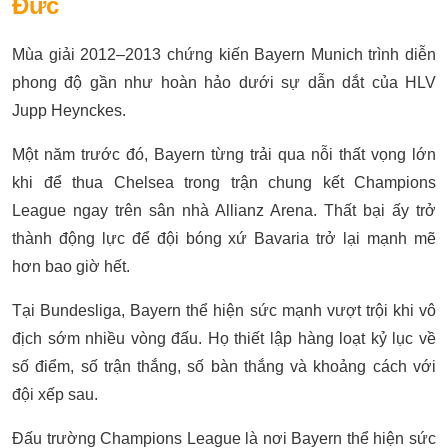
Đức
Mùa giải 2012–2013 chứng kiến Bayern Munich trình diễn
phong độ gần như hoàn hảo dưới sự dẫn dắt của HLV
Jupp Heynckes.
Một năm trước đó, Bayern từng trải qua nỗi thất vọng lớn
khi để thua Chelsea trong trận chung kết Champions
League ngay trên sân nhà Allianz Arena. Thất bại ấy trở
thành động lực để đội bóng xứ Bavaria trở lại mạnh mẽ
hơn bao giờ hết.
Tại Bundesliga, Bayern thể hiện sức mạnh vượt trội khi vô
địch sớm nhiều vòng đấu. Họ thiết lập hàng loạt kỷ lục về
số điểm, số trận thắng, số bàn thắng và khoảng cách với
đội xếp sau.
Đấu trường Champions League là nơi Bayern thể hiện sức