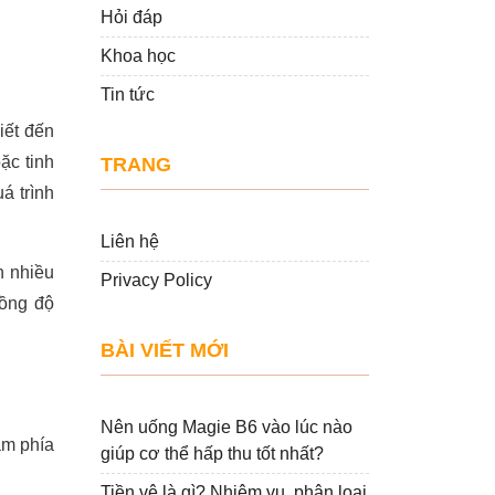
Hỏi đáp
Khoa học
Tin tức
iết đến
ặc tinh
TRANG
á trình
Liên hệ
n nhiều
Privacy Policy
nồng độ
BÀI VIẾT MỚI
Nên uống Magie B6 vào lúc nào
ằm phía
giúp cơ thể hấp thu tốt nhất?
Tiền vệ là gì? Nhiệm vụ, phân loại