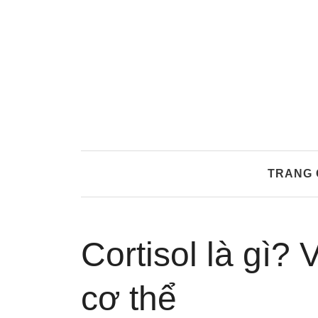
Skip
to
content
TRANG 
Cortisol là gì? 
cơ thể