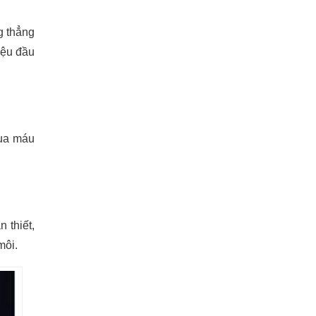
g thẳng
iệu đầu
qua máu
 thiết,
môi.