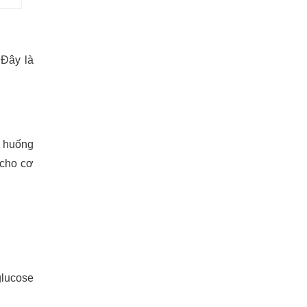
 Đây là
h huống
 cho cơ
glucose