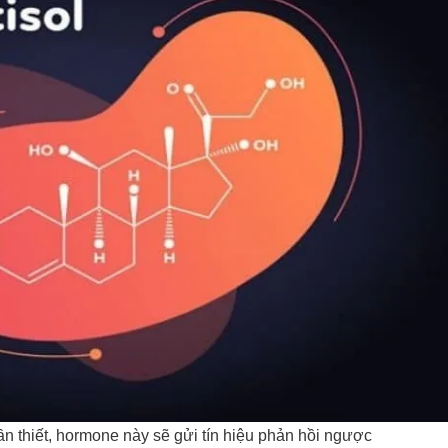
ần thiết, hormone này sẽ gửi tín hiệu phản hồi ngược