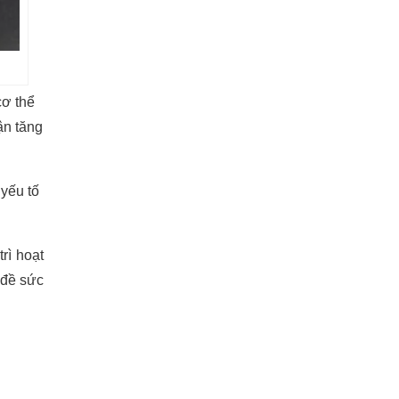
cơ thể
ận tăng
yếu tố
rì hoạt
 đề sức