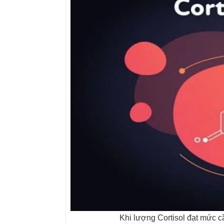
Khi lượng Cortisol đạt mức c